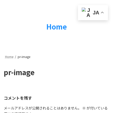
コ
ナ
ン
ビ
テ
ゲ
JA
ン
ー
ツ
シ
Home
へ
ョ
ス
ン
キ
に
ッ
移
プ
動
Home
pr-image
pr-image
コメントを残す
メールアドレスが公開されることはありません。
※
が付いている