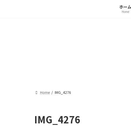
コ
ナ
ホー
ン
ビ
Home
テ
ゲ
ン
ー
ツ
シ
へ
ョ
ス
ン
キ
に
ッ
移
プ
動
Home
IMG_4276
IMG_4276