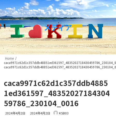
コ
ナ
ン
ビ
テ
ゲ
ン
ー
ツ
シ
メディア
へ
ョ
ス
ン
キ
に
ッ
移
プ
動
Home
caca9971c62d1c357ddb48851ed361597_4835202718430459786_230104_
caca9971c62d1c357ddb48851ed361597_4835202718430459786_230104_
caca9971c62d1c357ddb4885
1ed361597_48352027184304
59786_230104_0016
最
2024年4月2日
2024年4月2日
KSB03