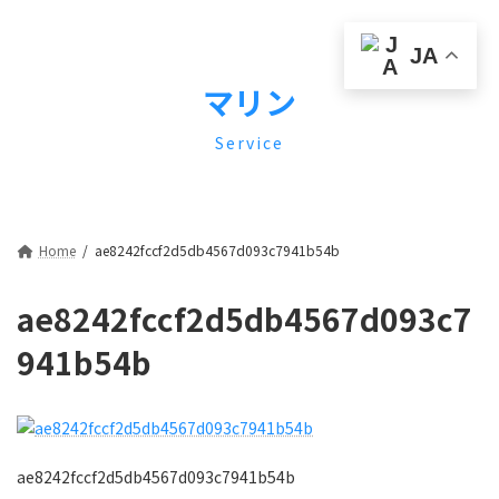
コ
ナ
ン
ビ
テ
ゲ
JA
ン
ー
マリン
ツ
シ
へ
ョ
Service
ス
ン
キ
に
ッ
移
プ
動
Home
ae8242fccf2d5db4567d093c7941b54b
ae8242fccf2d5db4567d093c7
941b54b
ae8242fccf2d5db4567d093c7941b54b