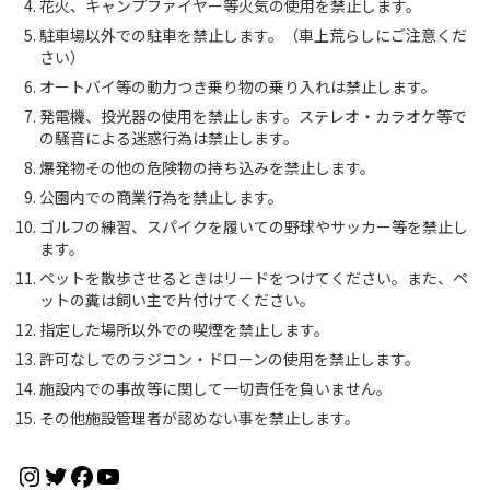
花⽕、キャンプファイヤー等⽕気の使⽤を禁⽌します。
駐⾞場以外での駐⾞を禁⽌します。（⾞上荒らしにご注意くだ
さい）
オートバイ等の動⼒つき乗り物の乗り⼊れは禁⽌します。
発電機、投光器の使⽤を禁⽌します。ステレオ・カラオケ等で
の騒⾳による迷惑⾏為は禁⽌します。
爆発物その他の危険物の持ち込みを禁⽌します。
公園内での商業⾏為を禁⽌します。
ゴルフの練習、スパイクを履いての野球やサッカー等を禁⽌し
ます。
ペットを散歩させるときはリードをつけてください。また、ペ
ットの糞は飼い主で⽚付けてください。
指定した場所以外での喫煙を禁⽌します。
許可なしでのラジコン・ドローンの使⽤を禁⽌します。
施設内での事故等に関して⼀切責任を負いません。
その他施設管理者が認めない事を禁⽌します。
Instagram
Twitter
Facebook
YouTube