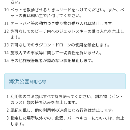
さい。
ペットを散歩させるときはリードをつけてください。また、ペ
ットの糞は飼い主で⽚付けてください。
オートバイ等の動⼒つき乗り物の乗り⼊れは禁⽌します。
許可なしでのビーチ内へのジェットスキーの乗り⼊れを禁⽌し
ます。
許可なしでのラジコン・ドローンの使⽤を禁⽌します。
施設内での事故等に関して⼀切責任を負いません。
その他施設管理者が認めない事を禁⽌します。
海浜公園
利用心得
利⽤後のゴミ類はすべて持ち帰ってください。割れ物（ビン・
ガラス）類の持ち込みを禁⽌します。
⾵紀を乱し、他の利⽤者の迷惑になる⾏為は禁⽌します。
指定した場所以外での、飲酒、バーベキューについては、禁⽌
します。